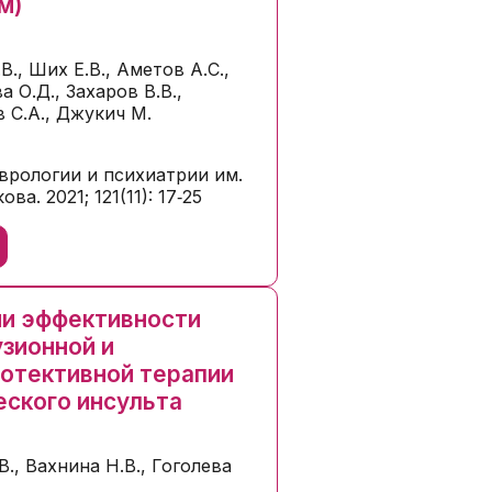
м)
В., Ших Е.В., Аметов А.С.,
 О.Д., Захаров В.В.,
 С.А., Джукич М.
врологии и психиатрии им.
ова. 2021; 121(11): 17‑25
ь
и эффективности
зионной и
отективной терапии
ского инсульта
В., Вахнина Н.В., Гоголева