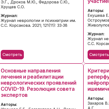
участие
Э.Г., Дроков М.Ю., Федорова С.Ю.,
Хрущев С.О.
Авторы:
Екушева Е.
Журнал:
Остроумова
Журнал неврологии и психиатрии им.
Живолупов
С.С. Корсакова. 2021; 121(11): 33‑38
Журнал:
Журнал не
С.С. Корсак
Смотреть
Смотрет
Основные направления
Критери
лечения и реабилитации
реперфу
неврологических проявлений
нейропр
COVID-19. Резолюция совета
ишемиче
экспертов
Авторы:
Захаров В.
Авторы:
А.Г.