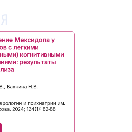
ИЯ
ние Мексидола у
ов с легкими
ными) когнитивными
иями: результаты
лиза
В., Вахнина Н.В.
врологии и психиатрии им.
ова. 2024; 124(1): 82‑88
ь