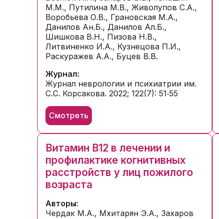
М.М., Путилина М.В., Живолупов С.А.,
Воробьева О.В., Грановская М.А.,
Данилов Ан.Б., Данилов Ал.Б.,
Шишкова В.Н., Пизова Н.В.,
Литвиненко И.А., Кузнецова П.И.,
Раскуражев А.А., Буцев В.В.
Журнал:
Журнал неврологии и психиатрии им.
С.С. Корсакова. 2022; 122(7): 51‑55
Смотреть
Витамин B12 в лечении и
профилактике когнитивных
расстройств у лиц пожилого
возраста
Авторы:
Чердак М.А., Мхитарян Э.А., Захаров