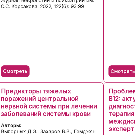
Журнал неврологии и психиатрии им.
С.С. Корсакова. 2022; 122(6): 93‑99
Смотреть
Смотрет
Предикторы тяжелых
Проблем
поражений центральной
B12: акт
нервной системы при лечении
диагнос
заболеваний системы крови
терапия
междисц
Авторы:
эксперт
Выборных Д.Э., Захаров В.В., Гемджян