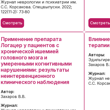
Журнал неврологии и психиатрии им.
С.С. Корсакова. Спецвыпуски. 2022;
122(11‑2): 73‑80
Смотреть
Смотрет
Применение препарата
Влияние
Логацер у пациентов с
терапии
хронической ишемией
Авторы:
головного мозга и
Эдильгирее
умеренными когнитивными
Захаров В.
нарушениями: результаты
Журнал:
неинтервенционного
Журнал не
клинического наблюдения
С.С. Корсак
Автор:
Захаров В.В.
Журнал: