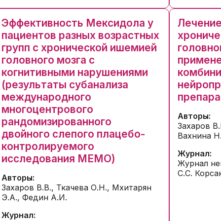
Эффективность Мексидола у
Лечение
пациентов разных возрастных
хрониче
групп с хронической ишемией
головно
головного мозга с
примен
когнитивными нарушениями
комбини
(результаты субанализа
нейропр
международного
препара
многоцентрового
Авторы:
рандомизированного
Захаров В.
двойного слепого плацебо-
Вахнина Н.
контролируемого
Журнал:
исследования МЕМO)
Журнал не
С.С. Корсак
Авторы:
Захаров В.В., Ткачева О.Н., Мхитарян
Э.А., Федин А.И.
Журнал: