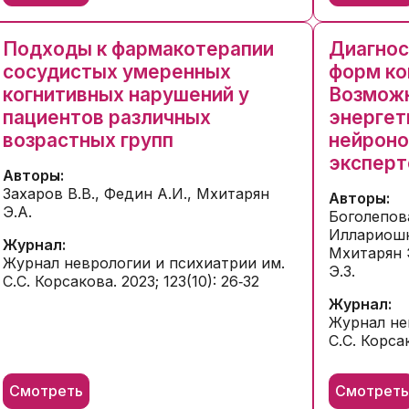
Подходы к фармакотерапии
Диагнос
сосудистых умеренных
форм ко
когнитивных нарушений у
Возможн
пациентов различных
энергет
возрастных групп
нейроно
эксперт
Авторы:
Захаров В.В., Федин А.И., Мхитарян
Авторы:
Э.А.
Боголепова
Иллариошк
Журнал:
Мхитарян Э
Журнал неврологии и психиатрии им.
Э.З.
С.С. Корсакова. 2023; 123(10): 26‑32
Журнал:
Журнал не
С.С. Корсак
Смотреть
Смотрет