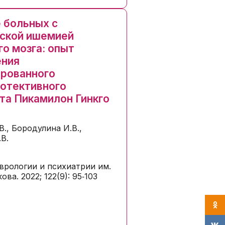
 больных с
ской ишемией
го мозга: опыт
ения
рованного
отективного
та Пикамилон Гинкго
В., Бородулина И.В.,
В.
врологии и психиатрии им.
ова. 2022; 122(9): 95‑103
Одно
VK