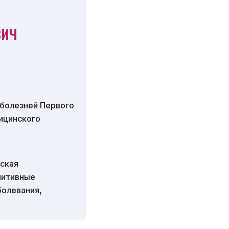
ВИЧ
 болезней Первого
ицинского
еская
нитивные
олевания,