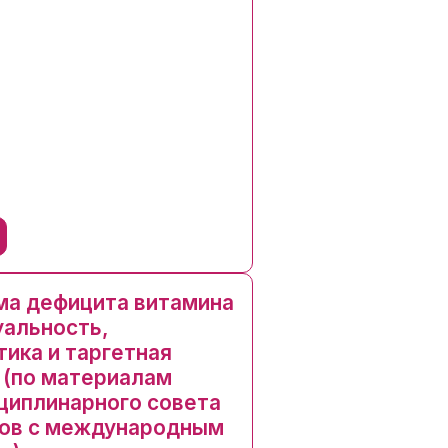
ь
а дефицита витамина
уальность,
тика и таргетная
 (по материалам
иплинарного совета
ов с международным