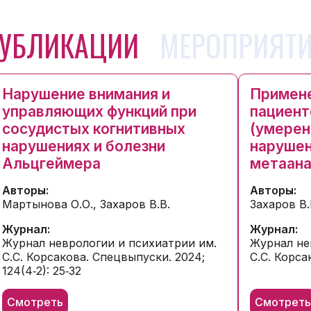
УБЛИКАЦИИ
МЕРОПРИЯТ
Нарушение внимания и
Примене
управляющих функций при
пациент
сосудистых когнитивных
(умерен
нарушениях и болезни
нарушен
Альцгеймера
метаана
Авторы:
Авторы:
Мартынова О.О., Захаров В.В.
Захаров В.
Журнал:
Журнал:
Журнал неврологии и психиатрии им.
Журнал не
С.С. Корсакова. Спецвыпуски. 2024;
С.С. Корсак
124(4‑2): 25‑32
Смотреть
Смотрет