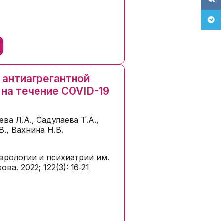
Tele
ь
 антиагрегантной
 на течение COVID-19
ва Л.А., Садулаева Т.А.,
В., Вахнина Н.В.
врологии и психиатрии им.
ова. 2022; 122(3): 16‑21