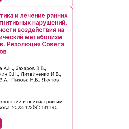
тика и лечение ранних
гнитивных нарушений.
ости воздействия на
ический метаболизм
в. Резолюция Совета
ов
 А.Н., Захаров В.В.,
ин С.Н., Литвиненко И.В.,
.А., Пизова Н.В., Якупов
врологии и психиатрии им.
ова. 2023; 123(9): 131‑140
ь