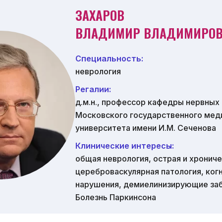
ЗАХАРОВ
ВЛАДИМИР ВЛАДИМИРО
Специальность:
неврология
Регалии:
д.м.н., профессор кафедры нервных
Московского государственного мед
университета имени И.М. Сеченова
Клинические интересы:
общая неврология, острая и хронич
цереброваскулярная патология, ког
нарушения, демиелинизирующие заб
Болезнь Паркинсона